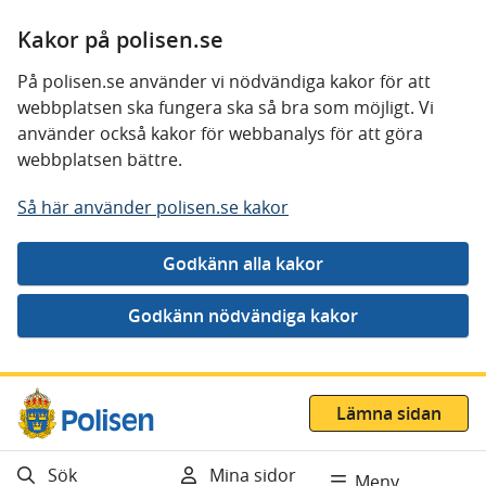
Kakor på polisen.se
På polisen.se använder vi nödvändiga kakor för att
webbplatsen ska fungera ska så bra som möjligt. Vi
använder också kakor för webbanalys för att göra
webbplatsen bättre.
Så här använder polisen.se kakor
Gå direkt till innehåll
Lämna sidan
Sök
Mina sidor
Meny