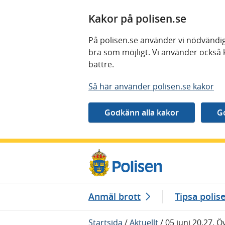
Kakor på polisen.se
På polisen.se använder vi nödvändig
bra som möjligt. Vi använder också 
bättre.
Så här använder polisen.se kakor
Gå direkt till innehåll
Anmäl brott
Tipsa polis
Startsida
/
Aktuellt
/
05 juni 20.27, Ö