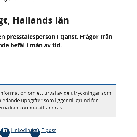
gt, Hallands län
en presstalesperson i tjänst. Frågor från
e befäl i mån av tid.
information om ett urval av de utryckningar som
nledande uppgifter som ligger till grund för
terna kan komma att ändras.
LinkedIn
E-post