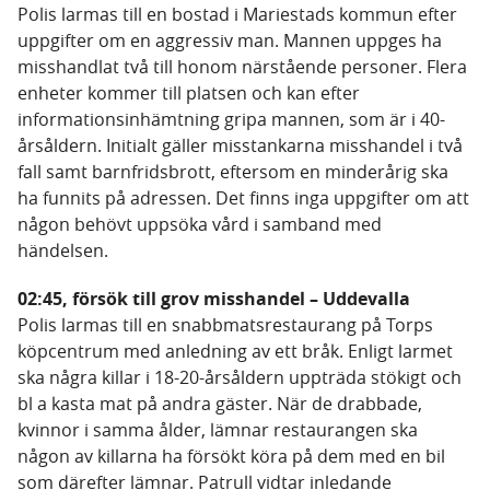
Polis larmas till en bostad i Mariestads kommun efter
uppgifter om en aggressiv man. Mannen uppges ha
misshandlat två till honom närstående personer. Flera
enheter kommer till platsen och kan efter
informationsinhämtning gripa mannen, som är i 40-
årsåldern. Initialt gäller misstankarna misshandel i två
fall samt barnfridsbrott, eftersom en minderårig ska
ha funnits på adressen. Det finns inga uppgifter om att
någon behövt uppsöka vård i samband med
händelsen.
02:45, försök till grov misshandel – Uddevalla
Polis larmas till en snabbmatsrestaurang på Torps
köpcentrum med anledning av ett bråk. Enligt larmet
ska några killar i 18-20-årsåldern uppträda stökigt och
bl a kasta mat på andra gäster. När de drabbade,
kvinnor i samma ålder, lämnar restaurangen ska
någon av killarna ha försökt köra på dem med en bil
som därefter lämnar. Patrull vidtar inledande