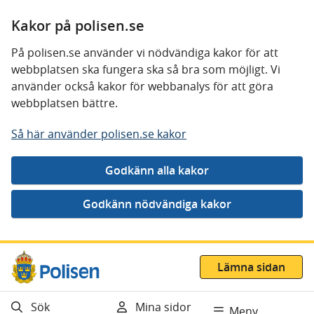
Kakor på polisen.se
På polisen.se använder vi nödvändiga kakor för att
webbplatsen ska fungera ska så bra som möjligt. Vi
använder också kakor för webbanalys för att göra
webbplatsen bättre.
Så här använder polisen.se kakor
Gå direkt till innehåll
Lämna sidan
Sök
Mina sidor
Meny