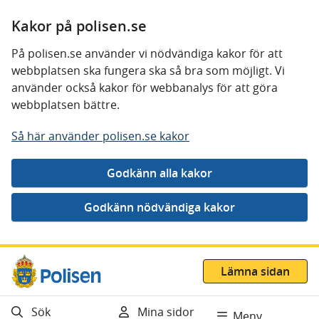
Kakor på polisen.se
På polisen.se använder vi nödvändiga kakor för att
webbplatsen ska fungera ska så bra som möjligt. Vi
använder också kakor för webbanalys för att göra
webbplatsen bättre.
Så här använder polisen.se kakor
Gå direkt till innehåll
Lämna sidan
Sök
Mina sidor
Meny