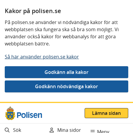
Kakor på polisen.se
På polisen.se använder vi nödvändiga kakor för att
webbplatsen ska fungera ska så bra som möjligt. Vi
använder också kakor för webbanalys för att göra
webbplatsen bättre.
Så här använder polisen.se kakor
Gå direkt till innehåll
Lämna sidan
Sök
Mina sidor
Meny