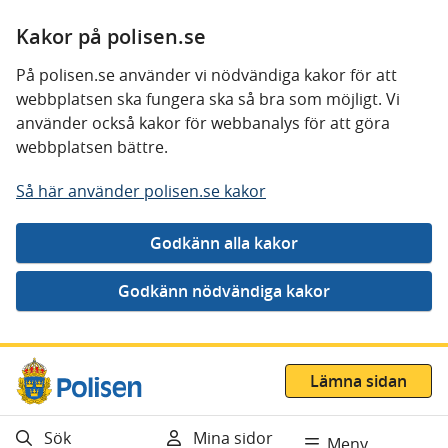
Kakor på polisen.se
På polisen.se använder vi nödvändiga kakor för att
webbplatsen ska fungera ska så bra som möjligt. Vi
använder också kakor för webbanalys för att göra
webbplatsen bättre.
Så här använder polisen.se kakor
Gå direkt till innehåll
Lämna sidan
Sök
Mina sidor
Meny