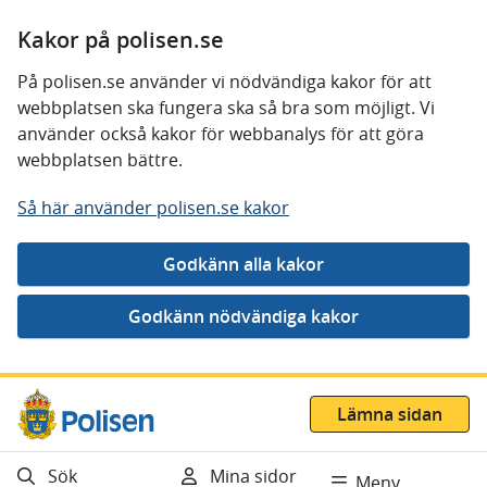
Kakor på polisen.se
På polisen.se använder vi nödvändiga kakor för att
webbplatsen ska fungera ska så bra som möjligt. Vi
använder också kakor för webbanalys för att göra
webbplatsen bättre.
Så här använder polisen.se kakor
Gå direkt till innehåll
Lämna sidan
Sök
Mina sidor
Meny