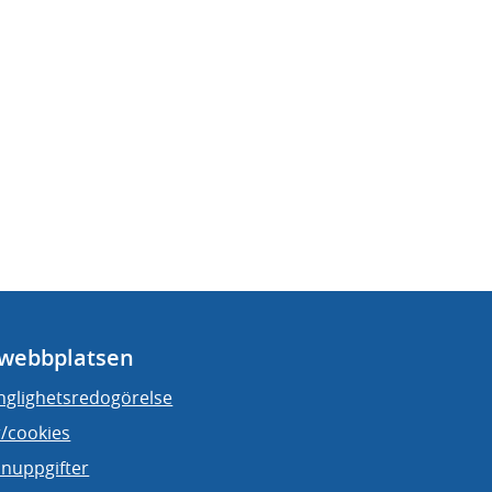
webbplatsen
änglighetsredogörelse
/cookies
nuppgifter