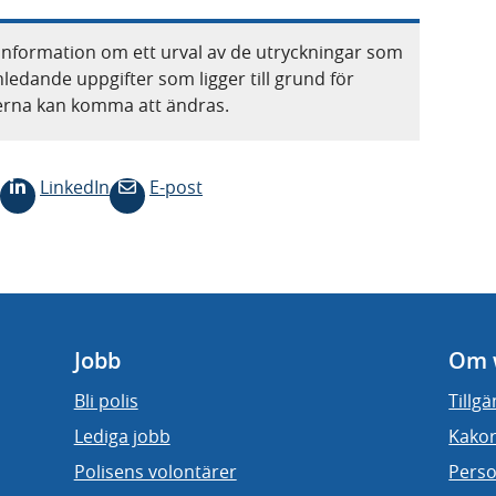
information om ett urval av de utryckningar som
nledande uppgifter som ligger till grund för
terna kan komma att ändras.
LinkedIn
E-post
Jobb
Om 
Bli polis
Tillg
Lediga jobb
Kakor
Polisens volontärer
Perso