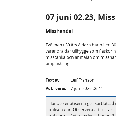
07 juni 02.23, Mis
Misshandel
Två män i 50 års åldern har på en 30 
varandra där tillhygge som flaskor
misstänka och anmälan om misshande
omplåstring.
Text av
Leif Franson
Publicerad
7 juni 2026 06.41
Händelsenotiserna ger kortfattad 
polisen gör. Observera att det är i
notiserna. Det betyder att uppgif