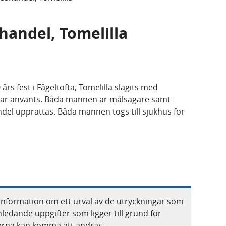
shandel, Tomelilla
års fest i Fågeltofta, Tomelilla slagits med
 har använts. Båda männen är målsägare samt
l upprättas. Båda männen togs till sjukhus för
information om ett urval av de utryckningar som
nledande uppgifter som ligger till grund för
terna kan komma att ändras.