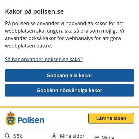
Kakor på polisen.se
På polisen.se använder vi nödvändiga kakor för att
webbplatsen ska fungera ska så bra som möjligt. Vi
använder också kakor för webbanalys för att göra
webbplatsen bättre.
Så här använder polisen.se kakor
Gå direkt till innehåll
Lämna sidan
Sök
Mina sidor
Meny