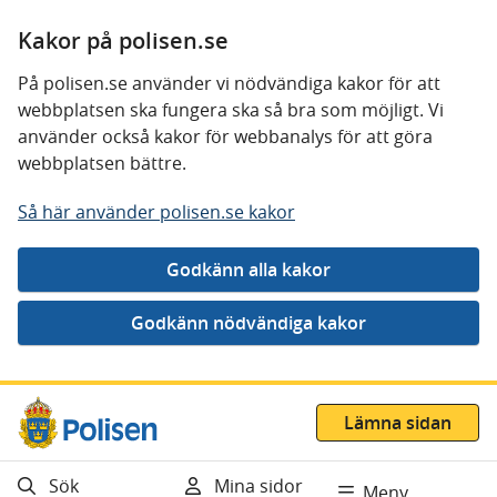
Kakor på polisen.se
På polisen.se använder vi nödvändiga kakor för att
webbplatsen ska fungera ska så bra som möjligt. Vi
använder också kakor för webbanalys för att göra
webbplatsen bättre.
Så här använder polisen.se kakor
Gå direkt till innehåll
Lämna sidan
Sök
Mina sidor
Meny