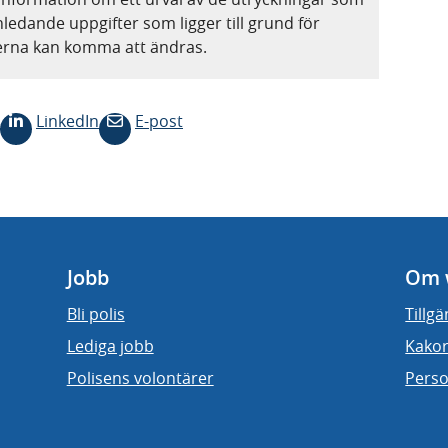
nledande uppgifter som ligger till grund för
terna kan komma att ändras.
LinkedIn
E-post
Jobb
Om 
Bli polis
Tillg
Lediga jobb
Kakor
Polisens volontärer
Perso