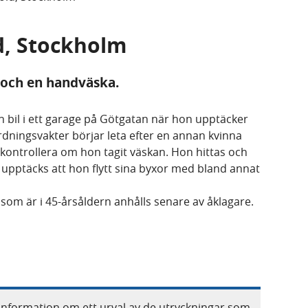
ld, Stockholm
tt och en handväska.
n bil i ett garage på Götgatan när hon upptäcker
dningsvakter börjar leta efter en annan kvinna
t kontrollera om hon tagit väskan. Hon hittas och
pptäcks att hon flytt sina byxor med bland annat
 som är i 45-årsåldern anhålls senare av åklagare.
information om ett urval av de utryckningar som