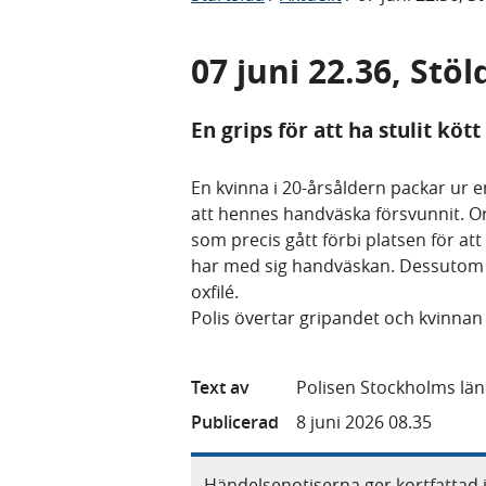
07 juni 22.36, Stö
En grips för att ha stulit kö
En kvinna i 20-årsåldern packar ur e
att hennes handväska försvunnit. Or
som precis gått förbi platsen för at
har med sig handväskan. Dessutom u
oxfilé.
Polis övertar gripandet och kvinnan
Text av
Polisen Stockholms län
Publicerad
8 juni 2026 08.35
Händelsenotiserna ger kortfattad 