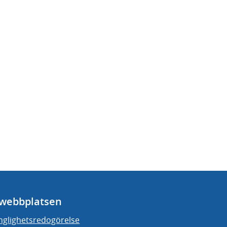
webbplatsen
änglighetsredogörelse