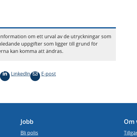
information om ett urval av de utryckningar som
nledande uppgifter som ligger till grund för
terna kan komma att ändras.
LinkedIn
E-post
Jobb
Om 
Bli polis
Tillg