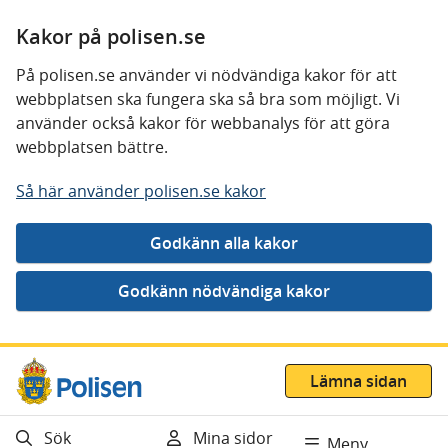
Kakor på polisen.se
På polisen.se använder vi nödvändiga kakor för att
webbplatsen ska fungera ska så bra som möjligt. Vi
använder också kakor för webbanalys för att göra
webbplatsen bättre.
Så här använder polisen.se kakor
Gå direkt till innehåll
Lämna sidan
Sök
Mina sidor
Meny