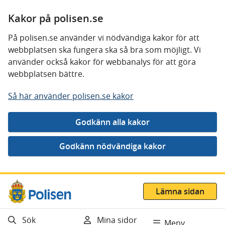
Kakor på polisen.se
På polisen.se använder vi nödvändiga kakor för att
webbplatsen ska fungera ska så bra som möjligt. Vi
använder också kakor för webbanalys för att göra
webbplatsen bättre.
Så här använder polisen.se kakor
Gå direkt till innehåll
Lämna sidan
Sök
Mina sidor
Meny