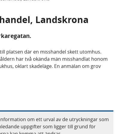
sshandel, Landskrona
karegatan.
ill platsen där en misshandel skett utomhus.
rsåldern har två okända män misshandlat honom
sjukhus, oklart skadeläge. En anmälan om grov
information om ett urval av de utryckningar som
nledande uppgifter som ligger till grund för
terna kan komma att ändras.