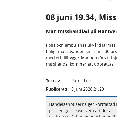
08 juni 19.34, Mi
Man misshandlad på Hantver
Polis och ambulanssjukvård larmas t
Enligt målsäganden, en man i 30-å
med ett tillhygge. Mannen förs till 
misshandel kommer att upprättas.
Text av
Patric Fors
Publicerad
8 juni 2026 21.20
Händelsenotiserna ger kortfattad 
polisen gör. Observera att det är i
notiserna. Det betyder att uppgif