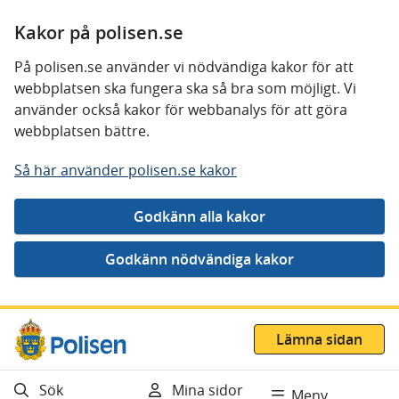
Kakor på polisen.se
På polisen.se använder vi nödvändiga kakor för att
webbplatsen ska fungera ska så bra som möjligt. Vi
använder också kakor för webbanalys för att göra
webbplatsen bättre.
Så här använder polisen.se kakor
Gå direkt till innehåll
Lämna sidan
Sök
Mina sidor
Meny