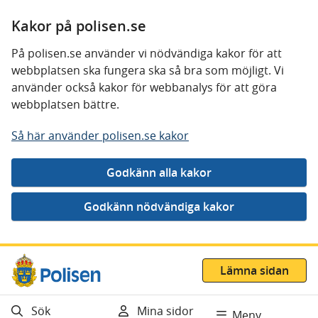
Kakor på polisen.se
På polisen.se använder vi nödvändiga kakor för att
webbplatsen ska fungera ska så bra som möjligt. Vi
använder också kakor för webbanalys för att göra
webbplatsen bättre.
Så här använder polisen.se kakor
Gå direkt till innehåll
Lämna sidan
Sök
Mina sidor
Meny