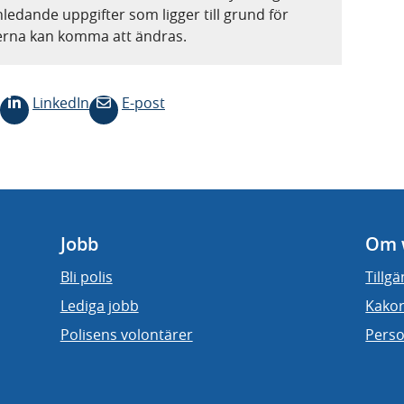
nledande uppgifter som ligger till grund för
terna kan komma att ändras.
LinkedIn
E-post
Jobb
Om 
Bli polis
Tillg
Lediga jobb
Kakor
Polisens volontärer
Perso