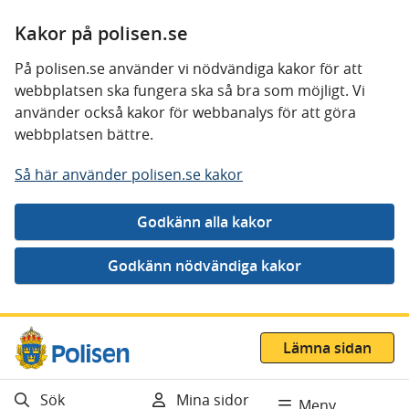
Kakor på polisen.se
På polisen.se använder vi nödvändiga kakor för att
webbplatsen ska fungera ska så bra som möjligt. Vi
använder också kakor för webbanalys för att göra
webbplatsen bättre.
Så här använder polisen.se kakor
Gå direkt till innehåll
Lämna sidan
Sök
Mina sidor
Meny