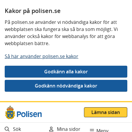
Kakor på polisen.se
På polisen.se använder vi nödvändiga kakor för att
webbplatsen ska fungera ska så bra som möjligt. Vi
använder också kakor för webbanalys för att göra
webbplatsen bättre.
Så här använder polisen.se kakor
Gå direkt till innehåll
Lämna sidan
Sök
Mina sidor
Meny