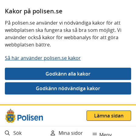
Kakor på polisen.se
På polisen.se använder vi nödvändiga kakor för att
webbplatsen ska fungera ska så bra som möjligt. Vi
använder också kakor för webbanalys för att göra
webbplatsen bättre.
Så här använder polisen.se kakor
Gå direkt till innehåll
Lämna sidan
Sök
Mina sidor
Meny