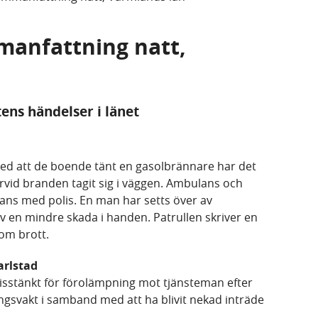
manfattning natt,
tens händelser i länet
ed att de boende tänt en gasolbrännare har det
varvid branden tagit sig i väggen. Ambulans och
mans med polis. En man har setts över av
en mindre skada i handen. Patrullen skriver en
om brott.
arlstad
 misstänkt för förolämpning mot tjänsteman efter
ingsvakt i samband med att ha blivit nekad inträde