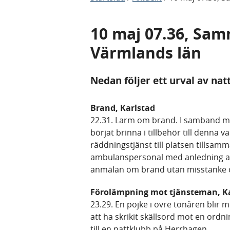
10 maj 07.36, Sam
Värmlands län
Nedan följer ett urval av nat
Brand, Karlstad
22.31. Larm om brand. I samband m
börjat brinna i tillbehör till denna 
räddningstjänst till platsen tillsam
ambulanspersonal med anledning av 
anmälan om brand utan misstanke 
Förolämpning mot tjänsteman, K
23.29. En pojke i övre tonåren blir
att ha skrikit skällsord mot en ordn
till en nattklubb på Herrhagen.