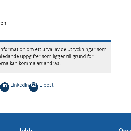
gen
information om ett urval av de utryckningar som
nledande uppgifter som ligger till grund för
terna kan komma att ändras.
LinkedIn
E-post
Jobb
Om 