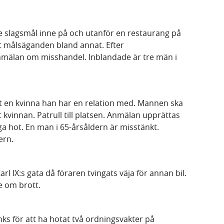
slagsmål inne på och utanför en restaurang på
ot målsäganden bland annat. Efter
nmälan om misshandel. Inblandade är tre män i
t en kvinna han har en relation med. Mannen ska
 kvinnan. Patrull till platsen. Anmälan upprättas
a hot. En man i 65-årsåldern är misstänkt.
ern.
Karl IX:s gata då föraren tvingats väja för annan bil.
e om brott.
ks för att ha hotat två ordningsvakter på