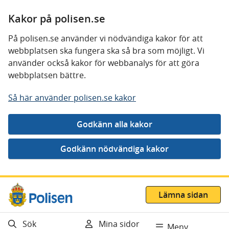
Kakor på polisen.se
På polisen.se använder vi nödvändiga kakor för att
webbplatsen ska fungera ska så bra som möjligt. Vi
använder också kakor för webbanalys för att göra
webbplatsen bättre.
Så här använder polisen.se kakor
Gå direkt till innehåll
Lämna sidan
Sök
Mina sidor
Meny