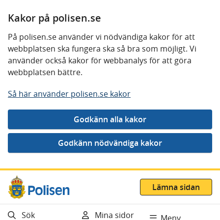
Kakor på polisen.se
På polisen.se använder vi nödvändiga kakor för att
webbplatsen ska fungera ska så bra som möjligt. Vi
använder också kakor för webbanalys för att göra
webbplatsen bättre.
Så här använder polisen.se kakor
Gå direkt till innehåll
Lämna sidan
Sök
Mina sidor
Meny