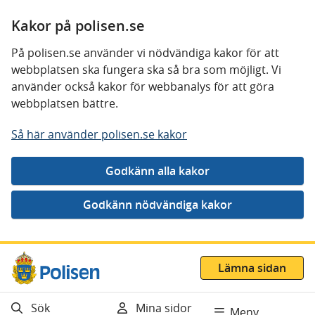
Kakor på polisen.se
På polisen.se använder vi nödvändiga kakor för att
webbplatsen ska fungera ska så bra som möjligt. Vi
använder också kakor för webbanalys för att göra
webbplatsen bättre.
Så här använder polisen.se kakor
Gå direkt till innehåll
Lämna sidan
Sök
Mina sidor
Meny