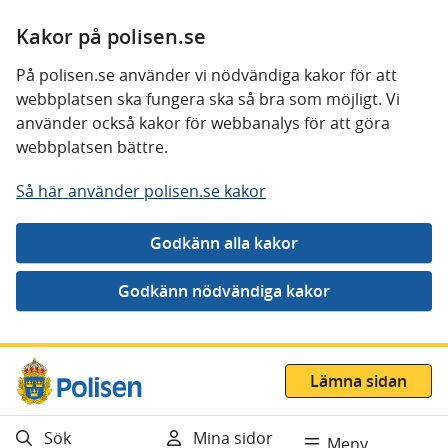
Kakor på polisen.se
På polisen.se använder vi nödvändiga kakor för att
webbplatsen ska fungera ska så bra som möjligt. Vi
använder också kakor för webbanalys för att göra
webbplatsen bättre.
Så här använder polisen.se kakor
Gå direkt till innehåll
Lämna sidan
Sök
Mina sidor
Meny