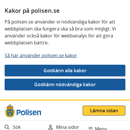
Kakor på polisen.se
På polisen.se använder vi nödvändiga kakor för att
webbplatsen ska fungera ska så bra som möjligt. Vi
använder också kakor för webbanalys för att göra
webbplatsen bättre.
Så här använder polisen.se kakor
Gå direkt till innehåll
Lämna sidan
Sök
Mina sidor
Meny