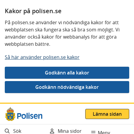
Kakor på polisen.se
På polisen.se använder vi nödvändiga kakor för att
webbplatsen ska fungera ska så bra som möjligt. Vi
använder också kakor för webbanalys för att göra
webbplatsen bättre.
Så här använder polisen.se kakor
Gå direkt till innehåll
Lämna sidan
Sök
Mina sidor
Meny