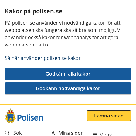
Kakor på polisen.se
På polisen.se använder vi nödvändiga kakor för att
webbplatsen ska fungera ska så bra som möjligt. Vi
använder också kakor för webbanalys för att göra
webbplatsen bättre.
Så här använder polisen.se kakor
Gå direkt till innehåll
Lämna sidan
Sök
Mina sidor
Meny