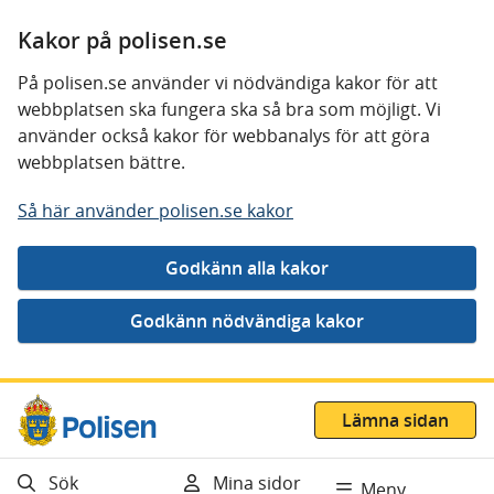
Kakor på polisen.se
På polisen.se använder vi nödvändiga kakor för att
webbplatsen ska fungera ska så bra som möjligt. Vi
använder också kakor för webbanalys för att göra
webbplatsen bättre.
Så här använder polisen.se kakor
Gå direkt till innehåll
Lämna sidan
Sök
Mina sidor
Meny