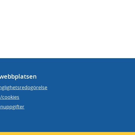
webbplatsen
änglighetsredogörelse
/cookies
nuppgifter