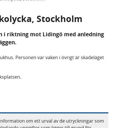
fikolycka, Stockholm
ln i riktning mot Lidingö med anledning
väggen.
sjukhus. Personen var vaken i övrigt är skadeläget
cksplatsen.
information om ett urval av de utryckningar som
nledande uppgifter som ligger till grund för