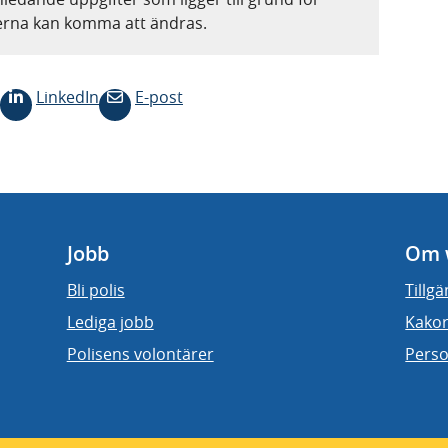
terna kan komma att ändras.
LinkedIn
E-post
Jobb
Om 
Bli polis
Tillg
Lediga jobb
Kakor
Polisens volontärer
Perso