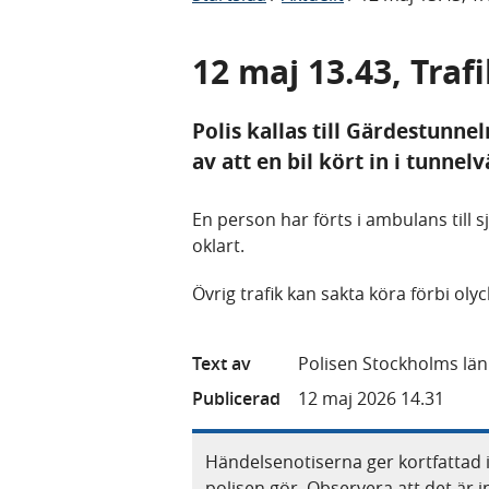
12 maj 13.43, Tra
Polis kallas till Gärdestunne
av att en bil kört in i tunnel
En person har förts i ambulans till 
oklart.
Övrig trafik kan sakta köra förbi oly
Text av
Polisen Stockholms län
Publicerad
12 maj 2026 14.31
Händelsenotiserna ger kortfattad 
polisen gör. Observera att det är i