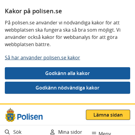
Kakor på polisen.se
På polisen.se använder vi nödvändiga kakor för att
webbplatsen ska fungera ska så bra som möjligt. Vi
använder också kakor för webbanalys för att göra
webbplatsen bättre.
Så här använder polisen.se kakor
Gå direkt till innehåll
Lämna sidan
Sök
Mina sidor
Meny