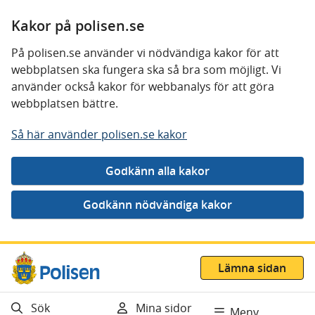
Kakor på polisen.se
På polisen.se använder vi nödvändiga kakor för att
webbplatsen ska fungera ska så bra som möjligt. Vi
använder också kakor för webbanalys för att göra
webbplatsen bättre.
Så här använder polisen.se kakor
Gå direkt till innehåll
Lämna sidan
Sök
Mina sidor
Meny