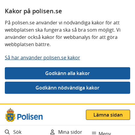
Kakor på polisen.se
På polisen.se använder vi nödvändiga kakor för att
webbplatsen ska fungera ska så bra som möjligt. Vi
använder också kakor för webbanalys för att göra
webbplatsen bättre.
Så här använder polisen.se kakor
Gå direkt till innehåll
Lämna sidan
Sök
Mina sidor
Meny