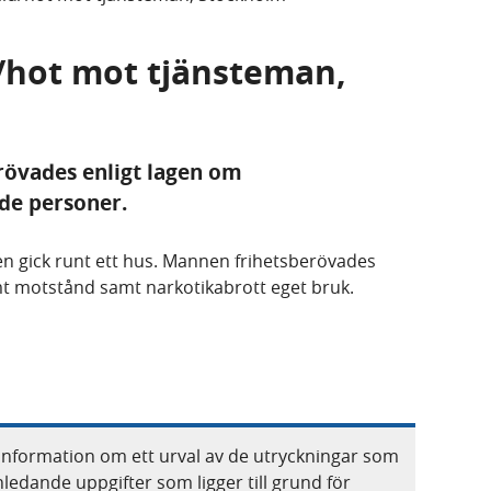
d/hot mot tjänsteman,
erövades enligt lagen om
de personer.
en gick runt ett hus. Mannen frihetsberövades
mt motstånd samt narkotikabrott eget bruk.
information om ett urval av de utryckningar som
nledande uppgifter som ligger till grund för