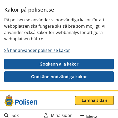
Kakor på polisen.se
På polisen.se använder vi nödvändiga kakor för att
webbplatsen ska fungera ska så bra som möjligt. Vi
använder också kakor för webbanalys för att göra
webbplatsen bättre.
Så här använder polisen.se kakor
Gå direkt till innehåll
Lämna sidan
Sök
Mina sidor
Meny