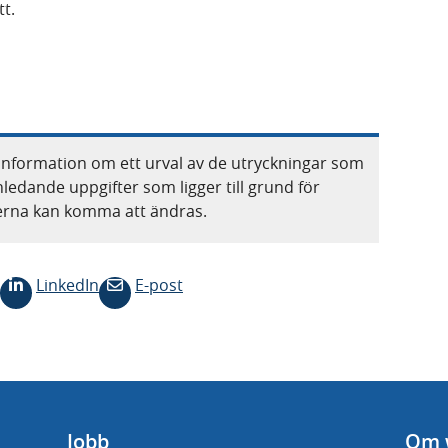
tt.
information om ett urval av de utryckningar som
nledande uppgifter som ligger till grund för
terna kan komma att ändras.
LinkedIn
E-post
Jobb
Om 