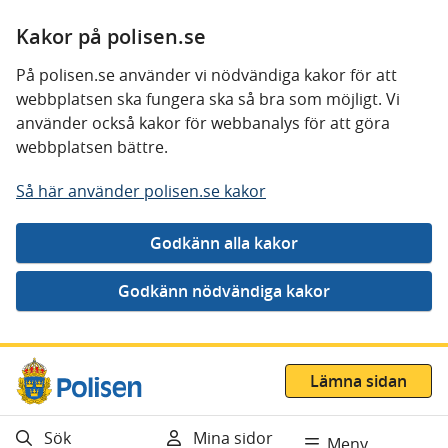
Kakor på polisen.se
På polisen.se använder vi nödvändiga kakor för att
webbplatsen ska fungera ska så bra som möjligt. Vi
använder också kakor för webbanalys för att göra
webbplatsen bättre.
Så här använder polisen.se kakor
Gå direkt till innehåll
Lämna sidan
Sök
Mina sidor
Meny