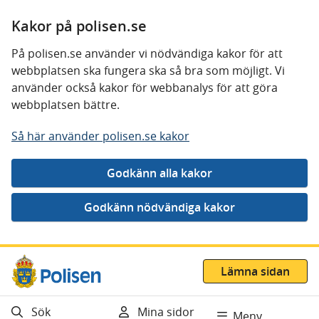
Kakor på polisen.se
På polisen.se använder vi nödvändiga kakor för att
webbplatsen ska fungera ska så bra som möjligt. Vi
använder också kakor för webbanalys för att göra
webbplatsen bättre.
Så här använder polisen.se kakor
Gå direkt till innehåll
Lämna sidan
Sök
Mina sidor
Meny