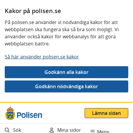
Kakor på polisen.se
På polisen.se använder vi nödvändiga kakor för att
webbplatsen ska fungera ska så bra som möjligt. Vi
använder också kakor för webbanalys för att göra
webbplatsen bättre.
Så här använder polisen.se kakor
Gå direkt till innehåll
Lämna sidan
Sök
Mina sidor
Meny