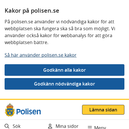
Kakor på polisen.se
På polisen.se använder vi nödvändiga kakor för att
webbplatsen ska fungera ska så bra som möjligt. Vi
använder också kakor för webbanalys för att göra
webbplatsen bättre.
Så här använder polisen.se kakor
Gå direkt till innehåll
Lämna sidan
Sök
Mina sidor
Meny