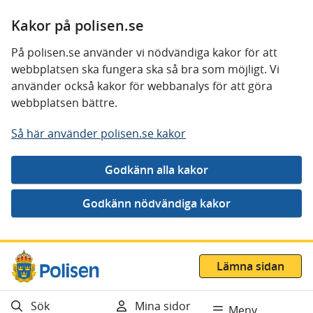
Kakor på polisen.se
På polisen.se använder vi nödvändiga kakor för att
webbplatsen ska fungera ska så bra som möjligt. Vi
använder också kakor för webbanalys för att göra
webbplatsen bättre.
Så här använder polisen.se kakor
Gå direkt till innehåll
Lämna sidan
Sök
Mina sidor
Meny