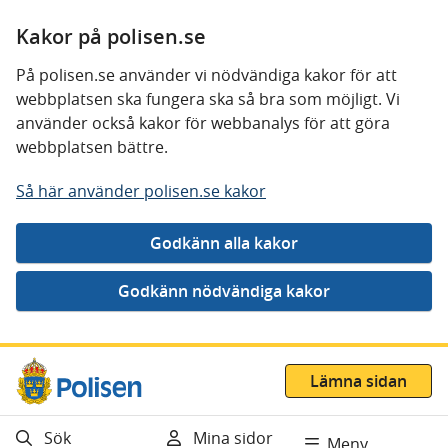
Kakor på polisen.se
På polisen.se använder vi nödvändiga kakor för att
webbplatsen ska fungera ska så bra som möjligt. Vi
använder också kakor för webbanalys för att göra
webbplatsen bättre.
Så här använder polisen.se kakor
Gå direkt till innehåll
Lämna sidan
Sök
Mina sidor
Meny