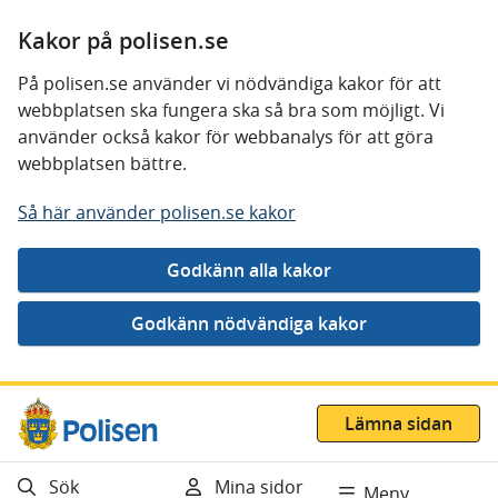
Kakor på polisen.se
På polisen.se använder vi nödvändiga kakor för att
webbplatsen ska fungera ska så bra som möjligt. Vi
använder också kakor för webbanalys för att göra
webbplatsen bättre.
Så här använder polisen.se kakor
Gå direkt till innehåll
Lämna sidan
Sök
Mina sidor
Meny