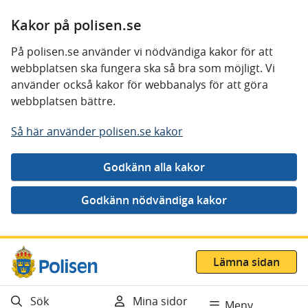
Kakor på polisen.se
På polisen.se använder vi nödvändiga kakor för att
webbplatsen ska fungera ska så bra som möjligt. Vi
använder också kakor för webbanalys för att göra
webbplatsen bättre.
Så här använder polisen.se kakor
Gå direkt till innehåll
Lämna sidan
Sök
Mina sidor
Meny