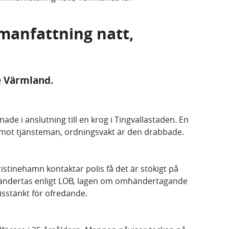
manfattning natt,
de Värmland.
ade i anslutning till en krog i Tingvallastaden. En
 mot tjänsteman, ordningsvakt är den drabbade.
ristinehamn kontaktar polis få det är stökigt på
händertas enligt LOB, lagen om omhändertagande
sstänkt för ofredande.