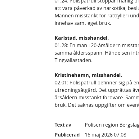
01.24: Polispatrull stoppar manlig b
att vara påverkad av narkotika, bes
Mannen misstänkt för rattfylleri un
innehav samt eget bruk.
Karlstad, misshandel.
01.28: En man i 20-årsåldern misst
samma åldersspann. Händelsen intr
Tingvallastaden.
Kristinehamn, misshandel.
02.01: Polispatrull befinner sig på e
utredningsåtgärd. Det upprättas äv
årsåldern misstänkt förövare. Samm
bruk. Det saknas uppgifter om even
Text av
Polisen region Bergsla
Publicerad
16 maj 2026 07.08