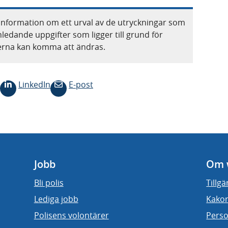
information om ett urval av de utryckningar som
nledande uppgifter som ligger till grund för
terna kan komma att ändras.
LinkedIn
E-post
Jobb
Om 
Bli polis
Tillg
Lediga jobb
Kakor
Polisens volontärer
Perso