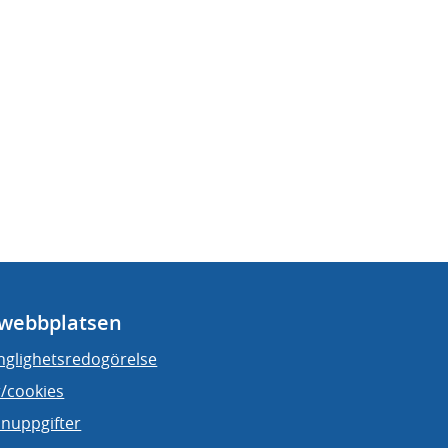
webbplatsen
änglighetsredogörelse
/cookies
nuppgifter