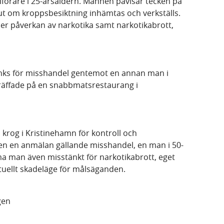
ilförare i 25-årsåldern. Mannen påvisar tecken på
lut om kroppsbesiktning inhämtas och verkställs.
der påverkan av narkotika samt narkotikabrott,
änks för misshandel gentemot en annan man i
äffade på en snabbmatsrestaurang i
n krog i Kristinehamn för kontroll och
en en anmälan gällande misshandel, en man i 50-
a man även misstänkt för narkotikabrott, eget
tuellt skadeläge för målsäganden.
gen