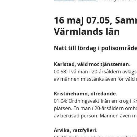
16 maj 07.05, Sam
Värmlands län
Natt till lördag i polisområ
Karlstad, våld mot tjänsteman.
00.58: Två män i 20-årsåldern avlägsn
av männen misstänks även för våld
Kristinehamn, ofredande.
01.04: Ordningsvakt från en krog i K
platsen. En man i 20-årsåldern om
av berusad person. Mannen även mi
Arvika, rattfylleri.