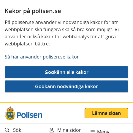
Kakor på polisen.se
På polisen.se använder vi nödvändiga kakor för att
webbplatsen ska fungera ska så bra som möjligt. Vi
använder också kakor för webbanalys för att göra
webbplatsen bättre.
Så här använder polisen.se kakor
Gå direkt till innehåll
Lämna sidan
Sök
Mina sidor
Meny