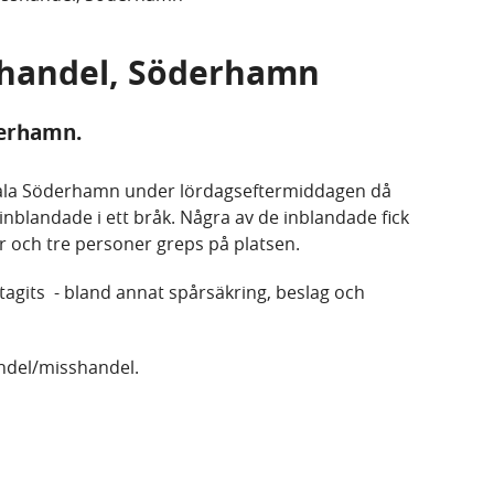
sshandel, Söderhamn
derhamn.
ntrala Söderhamn under lördagseftermiddagen då
inblandade i ett bråk. Några av de inblandade fick
 och tre personer greps på platsen.
tagits - bland annat spårsäkring, beslag och
ndel/misshandel.