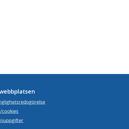
webbplatsen
änglighetsredogörelse
/cookies
nuppgifter