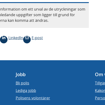
information om ett urval av de utryckningar som
nledande uppgifter som ligger till grund för
terna kan komma att ändras.
LinkedIn
E-post
Jobb
Om 
Bli polis
Tillg
Lediga jobb
Kakor
Polisens volontärer
Perso