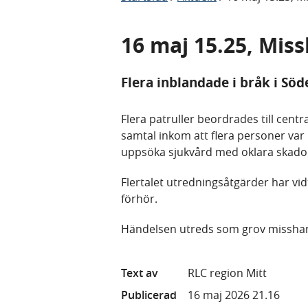
16 maj 15.25, Mi
Flera inblandade i bråk i Sö
Flera patruller beordrades till ce
samtal inkom att flera personer var 
uppsöka sjukvård med oklara skador
Flertalet utredningsåtgärder har vid
förhör.
Händelsen utreds som grov missha
Text av
RLC region Mitt
Publicerad
16 maj 2026 21.16