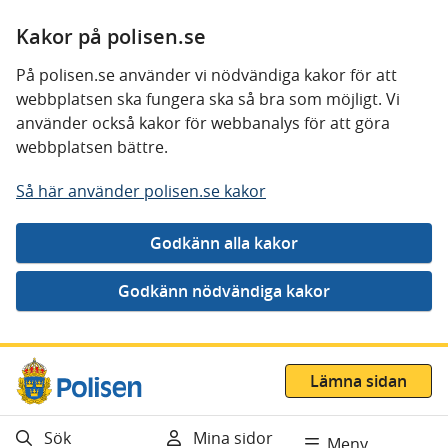
Kakor på polisen.se
På polisen.se använder vi nödvändiga kakor för att
webbplatsen ska fungera ska så bra som möjligt. Vi
använder också kakor för webbanalys för att göra
webbplatsen bättre.
Så här använder polisen.se kakor
Gå direkt till innehåll
Lämna sidan
Sök
Mina sidor
Meny